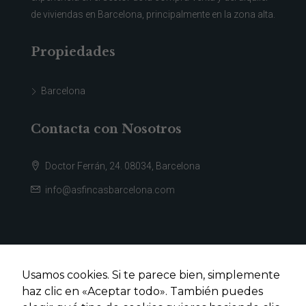
nuestro sitio,
de viviendas en Barcelona, principalmente en la zona alta.
aumentas la
posibilidad de
ver contenido y
Propiedades
ofertas
personalizados.
Barcelona
Contacta con Nosotros
Doctor Ferrán, 24. 08034, Barcelona
info@asfincasbarcelona.com
Usamos cookies. Si te parece bien, simplemente
haz clic en «Aceptar todo». También puedes