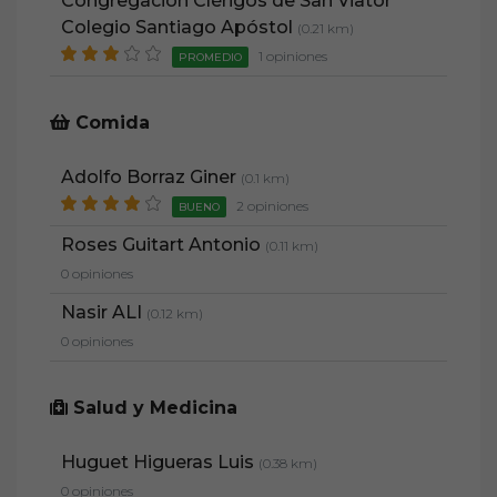
Congregación Clérigos de San Viator
Colegio Santiago Apóstol
(0.21 km)
1 opiniones
PROMEDIO
Comida
Adolfo Borraz Giner
(0.1 km)
2 opiniones
BUENO
Roses Guitart Antonio
(0.11 km)
0 opiniones
Nasir ALI
(0.12 km)
0 opiniones
Salud y Medicina
Huguet Higueras Luis
(0.38 km)
0 opiniones