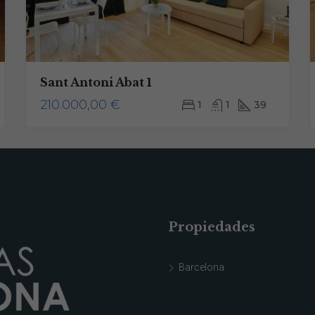
Sant Antoni Abat 1
210.000,00 €
1
1
39
Propiedades
Necesarias
Barcelona
Estas
cookies no
son