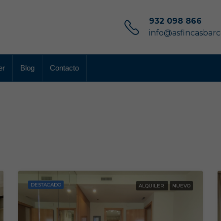
932 098 866
info@asfincasbar
er
Blog
Contacto
DESTACADO
ALQUILER
NUEVO