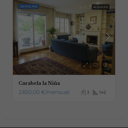
funcione lo
DESTACADO
mejor posible
ALQUILER
durante tu
visita. Si
rechaza estas
cookies,
algunas
funcionalidades
desaparecerán
de la web.
Marketing
Al compartir tus
intereses y
Carabela la Niña
comportamiento
2.650,00 €/mensual
mientras visitas
3
142
nuestro sitio,
aumentas la
posibilidad de
ver contenido y
ofertas
personalizados.