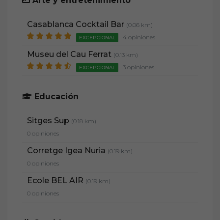
Arte y entretenimiento
Casablanca Cocktail Bar
(0.06 km)
4 opiniones
EXCEPCIONAL
Museu del Cau Ferrat
(0.13 km)
3 opiniones
EXCEPCIONAL
Educación
Sitges Sup
(0.18 km)
0 opiniones
Corretge Igea Nuria
(0.19 km)
0 opiniones
Ecole BEL AIR
(0.19 km)
0 opiniones