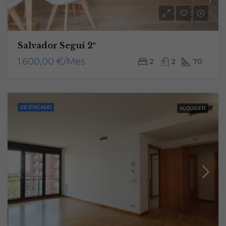
Estadísticas
Para que
podamos
mejorar la
Salvador Seguí 2º
funcionalidad
y estructura
1.600,00 €/Mes
2
2
70
de la web, en
base a cómo
se usa la
web.
DESTACADO
ALQUILER
Experiencia
Para que
nuestra web
funcione lo
mejor posible
durante tu
visita. Si
rechaza estas
cookies,
algunas
funcionalidades