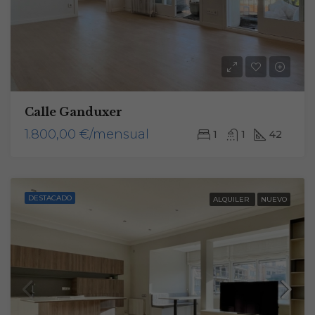
Calle Ganduxer
1.800,00 €/mensual
1
1
42
DESTACADO
ALQUILER
NUEVO