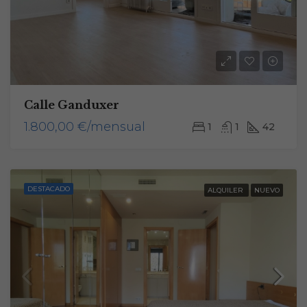
Calle Ganduxer
1.800,00 €/mensual
1
1
42
DESTACADO
ALQUILER
NUEVO