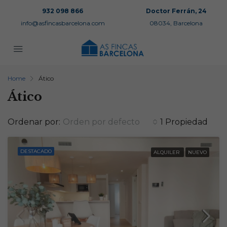
932 098 866
Doctor Ferrán, 24
info@asfincasbarcelona.com
08034, Barcelona
Home
Ático
Ático
Ordenar por:
Orden por defecto
1 Propiedad
DESTACADO
ALQUILER
NUEVO